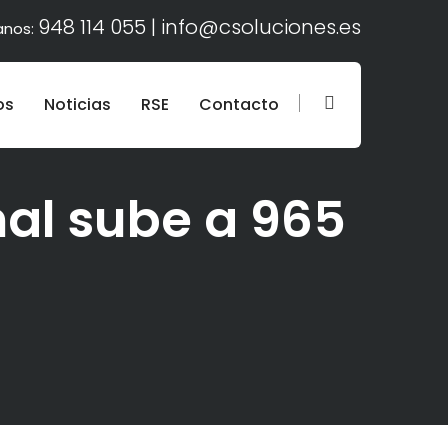
948 114 055 |
info@csoluciones.es
anos:
os
Noticias
RSE
Contacto
nal sube a 965