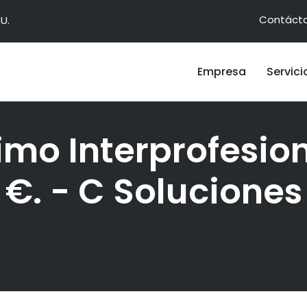
Contáct
U.
Empresa
Servici
nimo Interprofesio
€. - C Soluciones