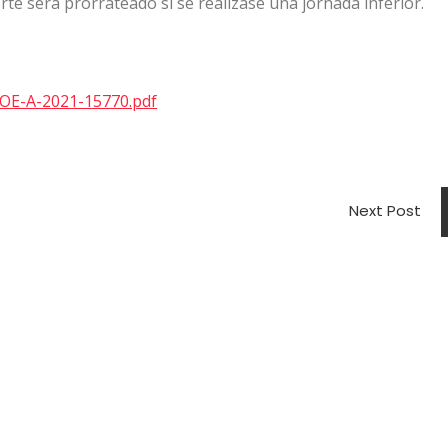
rte será prorrateado si se realizase una jornada inferior.
BOE-A-2021-15770.pdf
Next Post