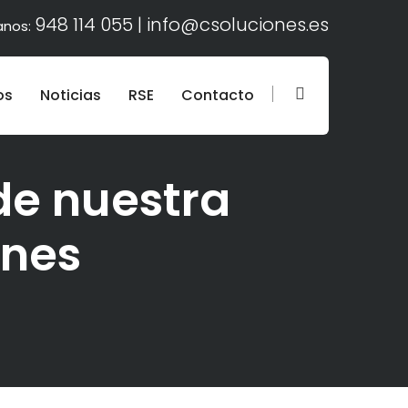
948 114 055 |
info@csoluciones.es
anos:
os
Noticias
RSE
Contacto
de nuestra
ones