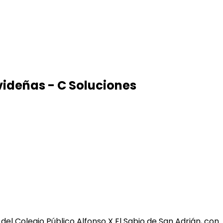
videñas - C Soluciones
el Colegio Público Alfonso X El Sabio de San Adrián, con