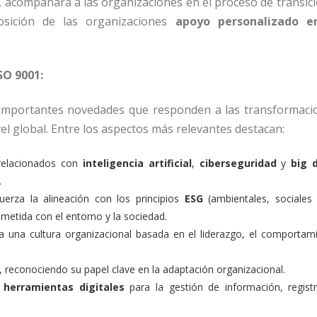
, acompañará a las organizaciones en el proceso de transic
osición de las organizaciones
apoyo personalizado e
SO 9001:
e importantes novedades que responden a las transformaci
el global. Entre los aspectos más relevantes destacan:
 relacionados con
inteligencia artificial
,
ciberseguridad
y
big 
.
fuerza la alineación con los principios
ESG
(ambientales, sociales
tida con el entorno y la sociedad.
sa una cultura organizacional basada en el liderazgo, el comportam
, reconociendo su papel clave en la adaptación organizacional.
e
herramientas digitales
para la gestión de información, regist