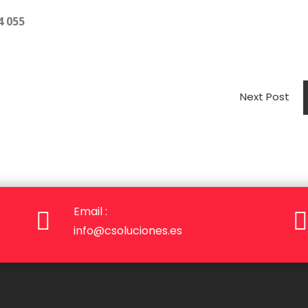
4 055
Next Post
Email :
info@csoluciones.es