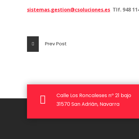
sistemas.gestion@csoluciones.es
Tlf. 948 11
Prev Post
Calle Los Roncaleses nº 21 bajo
31570 San Adrián, Navarra