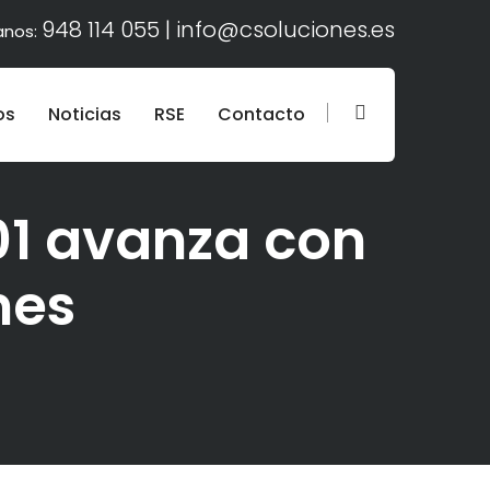
948 114 055 |
info@csoluciones.es
anos:
os
Noticias
RSE
Contacto
01 avanza con
nes