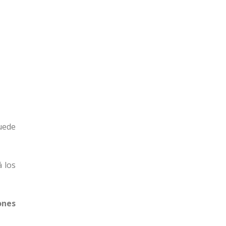
uede
 los
ones