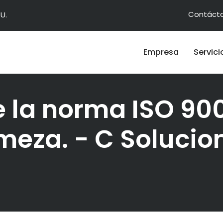
Contáct
U.
Empresa
Servici
de la norma ISO 90
rmeza. - C Solucio